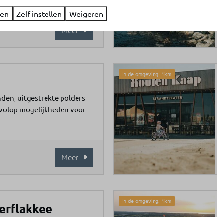
ren
Zelf instellen
Weigeren
Meer
In de omgeving: 1km
n
den, uitgestrekte polders
volop mogelijkheden voor
Meer
In de omgeving: 1km
erflakkee