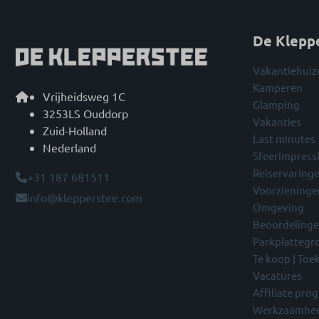
De Klepp
Vakantiehuiz
Kamperen
Vrijheidsweg 1C
Glamping
3253LS Ouddorp
Vakanties
Zuid-Holland
Last minutes
Nederland
Sfeerimpress
Reiservaring
+31 187 681511
Voorzieninge
info@klepperstee.com
Omgeving
Beoordeling
Parkplattegr
Te koop | To
Vacatures
Affiliate pr
Werkzaamhe