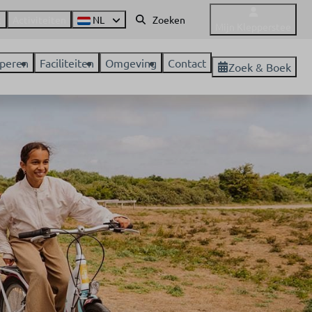
t
Activiteiten
NL
Mijn Klepperstee
peren
Faciliteiten
Omgeving
Contact
Zoek & Boek