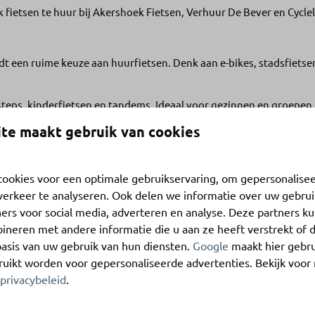
ook fietsen te huur bij Akershoek Fietsen, Verhuur De Bever en Cycl
t een ruime keuze aan huurfietsen. Denk aan e-bikes, stadsfietse
t steps, kinderfietsen en tandems. Ideaal voor gezinnen en groepen
te maakt gebruik van cookies
 hier moderne e-bikes en sportieve fietsen, inclusief accessoires zo
ookies voor een optimale gebruikservaring, om gepersonalise
verkeer te analyseren. Ook delen we informatie over uw gebrui
ers voor social media, adverteren en analyse. Deze partners k
neren met andere informatie die u aan ze heeft verstrekt of 
In de omgeving: 4km
asis van uw gebruik van hun diensten.
Google
maakt hier gebru
ruikt worden voor gepersonaliseerde advertenties. Bekijk voor
 Ouddorp zijn schoon en
privacybeleid
.
seling tussen rustige
en met strandpaviljoens.