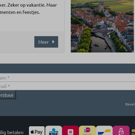
ker. Zeker op vakantie. Maar
ementen en feestjes.
Meer
rstuur
Bevei
lig betalen