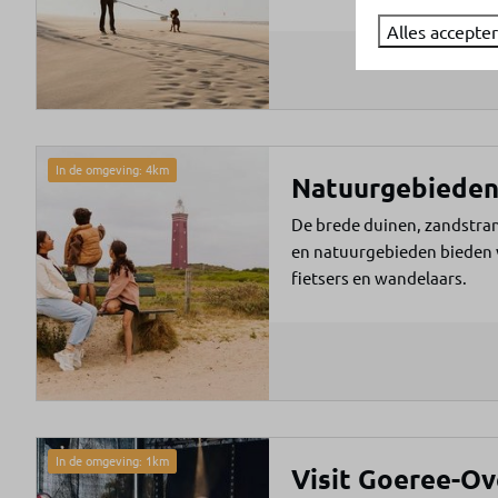
Alles accepte
In de omgeving: 4km
Natuurgebiede
De brede duinen, zandstran
en natuurgebieden bieden 
fietsers en wandelaars.
In de omgeving: 1km
Visit Goeree-Ov