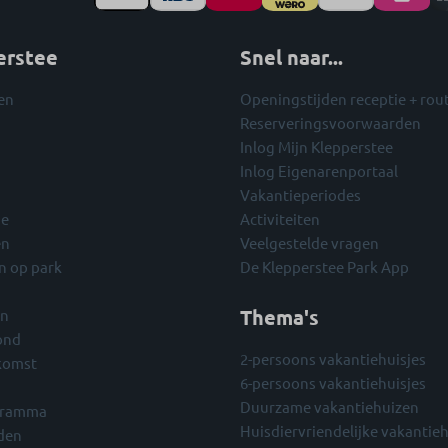
erstee
Snel naar...
en
Openingstijden receptie + rou
Reserveringsvoorwaarden
Inlog Mijn Klepperstee
Inlog Eigenarenportaal
Vakantieperiodes
ie
Activiteiten
en
Veelgestelde vragen
n op park
De Klepperstee Park App
Thema's
en
ond
2-persoons vakantiehuisjes
ekomst
6-persoons vakantiehuisjes
Duurzame vakantiehuizen
ogramma
Huisdiervriendelijke vakantie
den