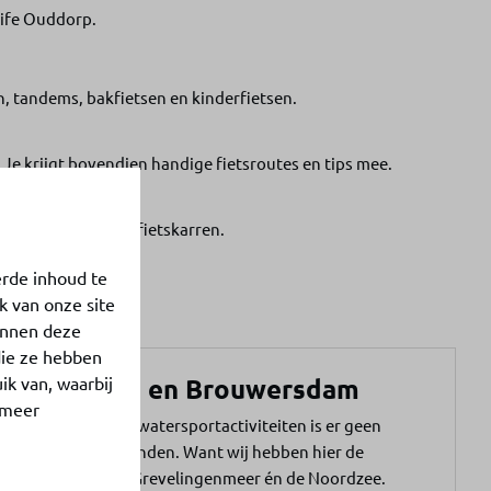
elife Ouddorp.
n, tandems, bakfietsen en kinderfietsen.
. Je krijgt bovendien handige fietsroutes en tips mee.
als kinderzitjes of fietskarren.
erde inhoud te
k van onze site
unnen deze
die ze hebben
Noordzee en Brouwersdam
ik van, waarbij
 meer
Als het gaat om watersportactiviteiten is er geen
betere plek te vinden. Want wij hebben hier de
Brouwersdam, Grevelingenmeer én de Noordzee.