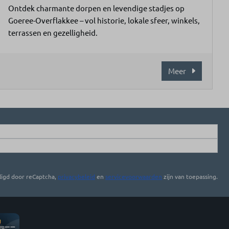
Ontdek charmante dorpen en levendige stadjes op
Goeree-Overflakkee – vol historie, lokale sfeer, winkels,
terrassen en gezelligheid.
Meer
ligd door reCaptcha,
privacybeleid
en
servicevoorwaarden
zijn van toepassing.