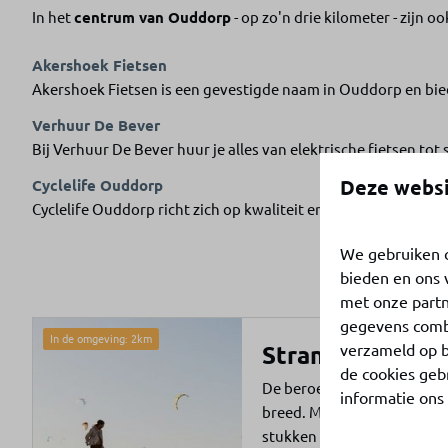
In het
centrum van Ouddorp
- op zo'n drie kilometer - zijn 
Akershoek Fietsen
Akershoek Fietsen is een gevestigde naam in Ouddorp en bied
Verhuur De Bever
Bij Verhuur De Bever huur je alles van elektrische fietsen to
Deze websi
Cyclelife Ouddorp
Cyclelife Ouddorp richt zich op kwaliteit en comfort. Je huurt
We gebruiken c
bieden en ons 
met onze partn
gegevens combi
In de omgeving: 2km
Stranden
verzameld op b
de cookies geb
De beroemde stranden van
informatie ons
breed. Met een mooie afwis
stukken en levendige plekk