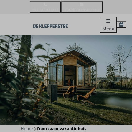
+31 187 681511
info@klepperstee.com
Menu
Home
Duurzaam vakantiehuis