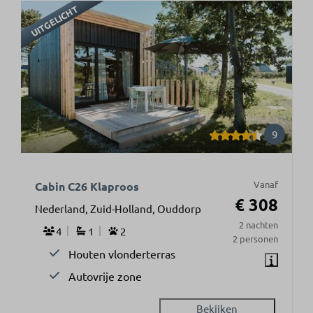
UITGELICHT
9
Vanaf
Cabin C26 Klaproos
€ 308
Nederland, Zuid-Holland, Ouddorp
2 nachten
4
1
2
2 personen
Houten vlonderterras
Autovrije zone
Bekijken