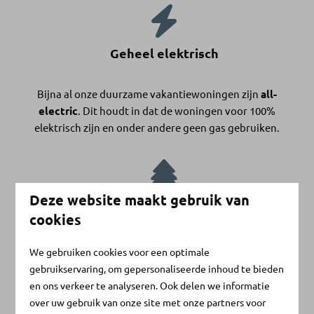
Geheel elektrisch
Bijna al onze duurzame vakantiewoningen zijn
all-
electric
. Dit houdt in dat de woningen voor 100%
elektrisch zijn en onder andere geen gas gebruiken.
Deze website maakt gebruik van
Gemaakt van hout en golfkarton
cookies
Wist je dat we vijf keer zoveel duurzame
We gebruiken cookies voor een optimale
vakantiewoningen kunnen bouwen van één boom door
gebruikservaring, om gepersonaliseerde inhoud te bieden
de
combinatie hout én karton
te gebruiken in plaats
en ons verkeer te analyseren. Ook delen we informatie
van alleen hout? Karton is constructief uitermate sterk.
over uw gebruik van onze site met onze partners voor