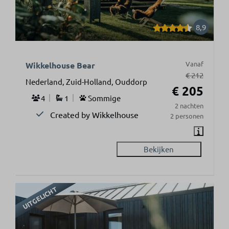
8,9
Vanaf
Wikkelhouse Bear
€ 212
Nederland, Zuid-Holland, Ouddorp
€ 205
4
1
Sommige
2 nachten
Created by Wikkelhouse
2 personen
Bekijken
UITGELICHT