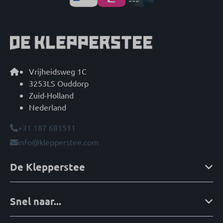
Vrijheidsweg 1C
3253LS Ouddorp
Zuid-Holland
Nederland
+31 187 681511
info@klepperstee.com
De Klepperstee
Snel naar...