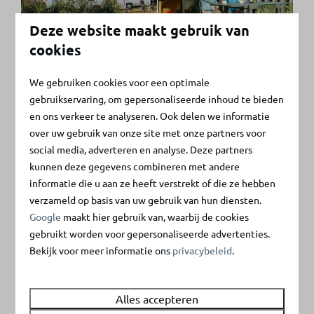
Deze website maakt gebruik van
cookies
We gebruiken cookies voor een optimale
Maak september
gebruikservaring, om gepersonaliseerde inhoud te bieden
memorabel: leuke dingen
en ons verkeer te analyseren. Ook delen we informatie
om te doen
over uw gebruik van onze site met onze partners voor
social media, adverteren en analyse. Deze partners
Op slechts 900 meter wandelen
vanaf ons
kunnen deze gegevens combineren met andere
vakantiepark in Zuid-Holland
sta je op het strand. En met
informatie die u aan ze heeft verstrekt of die ze hebben
een beetje geluk biedt september het perfect weer om
verzameld op basis van uw gebruik van hun diensten.
een verfrissende duik te nemen! Of maak een heerlijke
Google
maakt hier gebruik van, waarbij de cookies
strandwandeling en geniet van een pauze in een van de
gebruikt worden voor gepersonaliseerde advertenties.
gezellige strandtentjes. Tevens biedt ons vakantiepark
Bekijk voor meer informatie ons
privacybeleid
.
de perfecte ligging om Zeeland te bezoeken via de
Brouwersdam. Na een dagje vol nieuwe avonturen keer
Alles accepteren
je terug op ons vakantiepark en kun je gebruikmaken