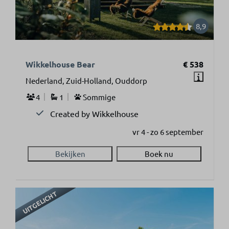
8,9
Wikkelhouse Bear
€ 538
Nederland, Zuid-Holland, Ouddorp
4
1
Sommige
Created by Wikkelhouse
vr 4 - zo 6 september
Bekijken
Boek nu
UITGELICHT