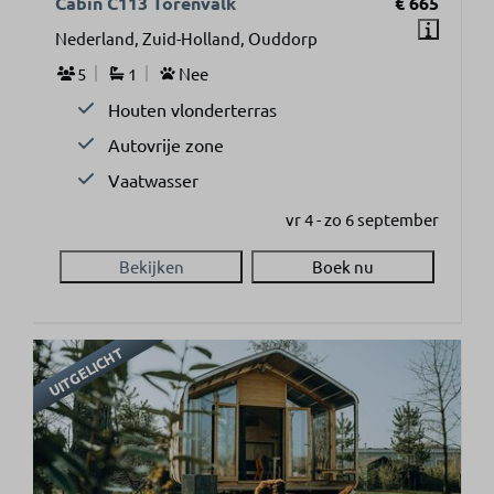
Cabin C113 Torenvalk
€ 665
Nederland, Zuid-Holland, Ouddorp
5
1
Nee
Houten vlonderterras
Autovrije zone
Vaatwasser
vr 4 - zo 6 september
Bekijken
Boek nu
UITGELICHT