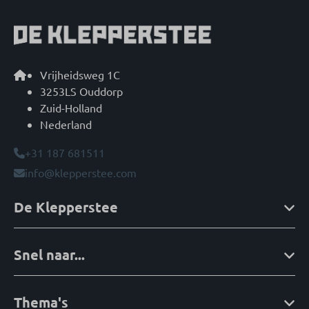
Vrijheidsweg 1C
3253LS Ouddorp
Zuid-Holland
Nederland
+31 187 681511
info@klepperstee.com
De Klepperstee
Snel naar...
Thema's