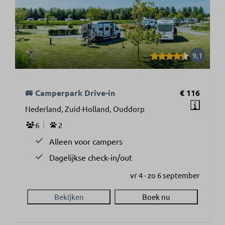
9,1
🚐 Camperpark Drive-in
€ 116
Nederland, Zuid-Holland, Ouddorp
6
2
Alleen voor campers
Dagelijkse check-in/out
vr 4 - zo 6 september
Bekijken
Boek nu