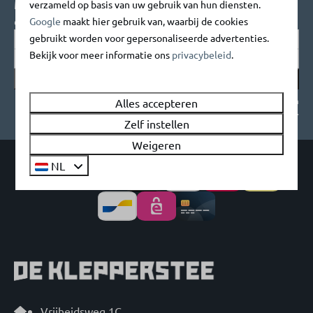
Meld je aan voor onze nieuwsbrief en blijf op
verzameld op basis van uw gebruik van hun diensten.
de hoogte!
Google
maakt hier gebruik van, waarbij de cookies
gebruikt worden voor gepersonaliseerde advertenties.
Bekijk voor meer informatie ons
privacybeleid
.
Verstuur
Beveiligd door reCaptcha,
privacybeleid
en
servicevoorwaarden
zijn van
Alles accepteren
toepassing.
Zelf instellen
Weigeren
NL
Veilig betalen
Vrijheidsweg 1C