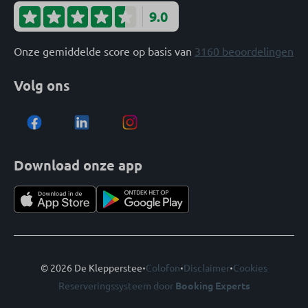
9.0
Onze gemiddelde score op basis van
3160 beoordelingen
Volg ons
Download onze app
·
·
·
© 2026 De Klepperstee
Colofon
Disclaimer
Cookies
Reserveringssysteem door
Booking Experts