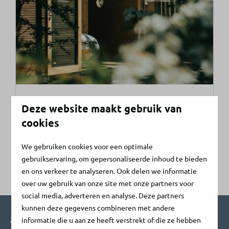
Toekomst
Deze website maakt gebruik van
Vakantiepark De Klepperstee in Ouddorp is
cookies
continu in ontwikkeling. Geïnteresseerd? Lees
alles over
…
We gebruiken cookies voor een optimale
gebruikservaring, om gepersonaliseerde inhoud te bieden
en ons verkeer te analyseren. Ook delen we informatie
over uw gebruik van onze site met onze partners voor
social media, adverteren en analyse. Deze partners
kunnen deze gegevens combineren met andere
Aanmelden nieuwsbrief
informatie die u aan ze heeft verstrekt of die ze hebben