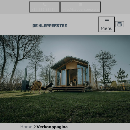
+31 187 681511
info@klepperstee.com
Menu
Home
Verkooppagina