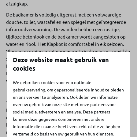
afzuigkap.
De badkamer is volledig uitgerust met een volwaardige
douche, toilet, wastafel en een spiegel met geïntegreerde
infraroodverwarming. De wanden hebben een rustige,
tijdloze betonlook en de badkamer wordt aangesloten op
water en riool. Het Klapkot is comfortabel in elk seizoen.
Vloerverwarming zorgt voor warmte in de winter, terwijl de
split airconditioning zowel kan koelen als verwarmen. Bij
Deze website maakt gebruik van
Klapkot houden we van insecten, maar liever buiten.
cookies
Daarom zijn alle ramen in de keuken en bedstee voorzien
van insectenhorren.
We gebruiken cookies voor een optimale
gebruikservaring, om gepersonaliseerde inhoud te bieden
en ons verkeer te analyseren. Ook delen we informatie
Tuin
over uw gebruik van onze site met onze partners voor
Door het vele glas loopt binnen en buiten in elkaar over. En
social media, adverteren en analyse. Deze partners
dat komt volledig tot zijn recht op het mooie park. Jouw
kunnen deze gegevens combineren met andere
Klapkot beschikt over een eigen vlonder van maar liefst 25
informatie die u aan ze heeft verstrekt of die ze hebben
m², gemaakt van Bilinga hout. Wil je de vlonder uitbreiden
verzameld op basis van uw gebruik van hun diensten.