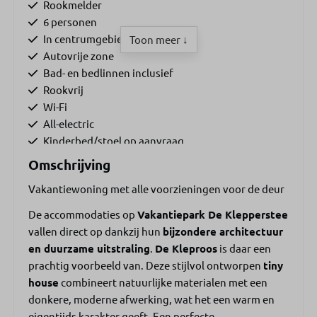
Rookmelder
6 personen
In centrumgebied
Toon meer ↓
Autovrije zone
Bad- en bedlinnen inclusief
Rookvrij
Wi-Fi
All-electric
Kinderbed/stoel op aanvraag
Omschrijving
Woonruimte
Vakantiewoning met alle voorzieningen voor de deur
Woonkamer met bank
De accommodaties op
Vakantiepark De Klepperstee
Eetbank
vallen direct op dankzij hun
bijzondere architectuur
Eettafel
en duurzame uitstraling
.
De Kleproos
is daar een
Geen televisie
prachtig voorbeeld van. Deze stijlvol ontworpen
tiny
house
combineert natuurlijke materialen met een
Keuken
donkere, moderne afwerking, wat het een warm en
eigentijds karakter geeft. Een perfecte