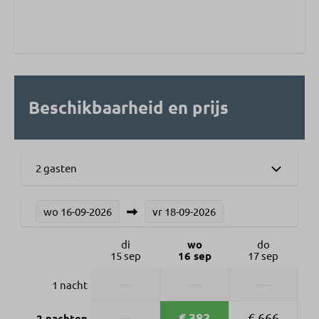
Beschikbaarheid en prijs
2 gasten
wo
16-09-2026
vr
18-09-2026
di
wo
do
15 sep
16 sep
17 sep
—
—
—
1 nacht
€ 382
—
€ 666
2 nachten