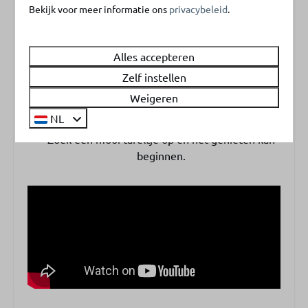
Bekijk voor meer informatie ons
privacybeleid
.
Lekker plonzen in de natuurlijke vijver, zonder
chloor.
Alles accepteren
Zelf instellen
Weigeren
Scandinavische Bistro Skål
NL
Zoek een mooi tafeltje op én het genieten kan
beginnen.