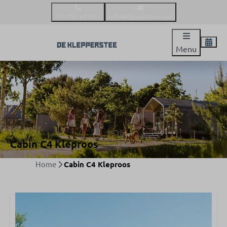
+31 187 681511
info@klepperstee.com
Menu
Cabin C4 Kleproos
Home
Cabin C4 Kleproos