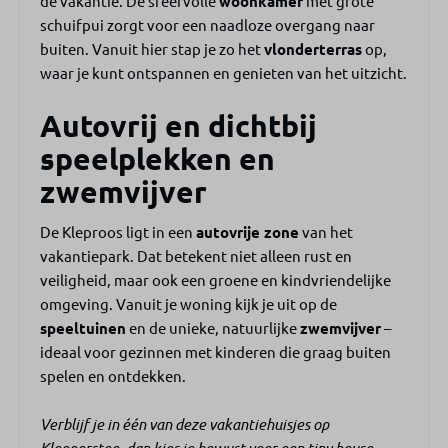
de vakantie. De sfeervolle
woonkamer
met grote
Badkamer
schuifpui zorgt voor een naadloze overgang naar
1 badkamer
buiten. Vanuit hier stap je zo het
vlonderterras
op,
Douche
waar je kunt ontspannen en genieten van het uitzicht.
Apart toilet
Autovrij en dichtbij
Terras
speelplekken en
zwemvijver
Houten vlonderterras
Tuinmeubilair
De Kleproos ligt in een
autovrije zone
van het
Parasol
vakantiepark. Dat betekent niet alleen rust en
Ligging
veiligheid, maar ook een groene en kindvriendelijke
omgeving. Vanuit je woning kijk je uit op de
Dichtbij het strand
speeltuinen
en de unieke, natuurlijke
zwemvijver
–
ideaal voor gezinnen met kinderen die graag buiten
Faciliteiten
spelen en ontdekken.
Laadpalen
Verblijf je in één van deze vakantiehuisjes op
Fietsverhuur