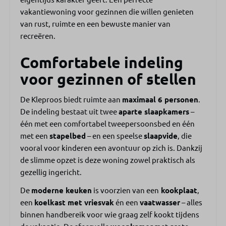
Keuken
vakantiewoning voor gezinnen die willen genieten
Kookplaat
van rust, ruimte en een bewuste manier van
Bestek
recreëren.
Drinkglazen
Koffiemachine (Nespresso)
Comfortabele indeling
Waterkoker
Koelkast
voor gezinnen of stellen
Diepvries
Vaatwasser
De Kleproos biedt ruimte aan
maximaal 6 personen
.
De indeling bestaat uit twee
aparte slaapkamers
–
Slaapkamer
één met een comfortabel tweepersoonsbed en één
met een
stapelbed
– en een speelse
slaapvide
, die
Kledingkast
vooral voor kinderen een avontuur op zich is. Dankzij
Kledinghangers
de slimme opzet is deze woning zowel praktisch als
3 slaapkamers
gezellig ingericht.
Tweepersoonsbed
De
moderne keuken
is voorzien van een
kookplaat
,
Slaapvide
een
koelkast met vriesvak
én een
vaatwasser
– alles
Stapelbed
binnen handbereik voor wie graag zelf kookt tijdens