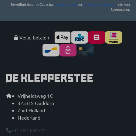
Beveiligd door reCaptcha,
privacybeleid
en
servicevoorwaarden
zijn van
toepassing.
Veilig betalen
Vrijheidsweg 1C
3253LS Ouddorp
Zuid-Holland
Nederland
+31 187 681511