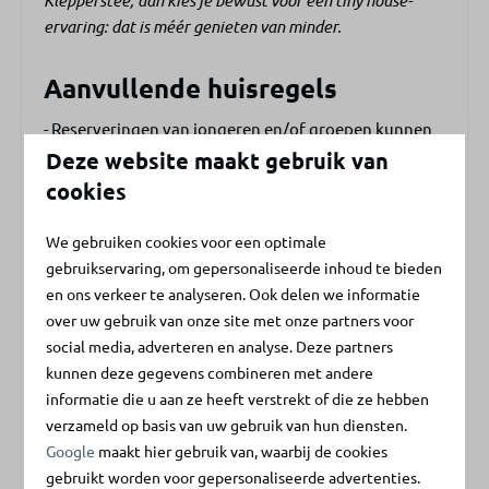
Klepperstee, dan kies je bewust voor een tiny house-
Animatie
ervaring: dat is méér genieten van minder.
Buitenspeeltuin
Binnenspeeltuin
Aanvullende huisregels
Bistro Skål
Receptie
- Reserveringen van jongeren en/of groepen kunnen
Zwemvijver
geweigerd worden - Minimale leeftijd 21 jaar
Deze website maakt gebruik van
Sportroute en pumptrack
Energielabel:
cookies
Daarom De Klepperstee
We gebruiken cookies voor een optimale
gebruikservaring, om gepersonaliseerde inhoud te bieden
en ons verkeer te analyseren. Ook delen we informatie
Vlak bij het strand en de zee
over uw gebruik van onze site met onze partners voor
social media, adverteren en analyse. Deze partners
Op slechts 900 meter van de kust in Ouddorp.
kunnen deze gegevens combineren met andere
informatie die u aan ze heeft verstrekt of die ze hebben
verzameld op basis van uw gebruik van hun diensten.
Google
maakt hier gebruik van, waarbij de cookies
gebruikt worden voor gepersonaliseerde advertenties.
Natuurlijke zwemvijver