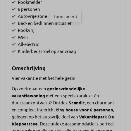
Rookmelder
6 personen
Autovrije zone
Toon meer ↓
Bad- en bedlinnen inclusief
Rookvrij
Wi-Fi
All-electric
Kinderbed/stoel op aanvraag
Woonruimte
Omschrijving
Woonkamer met bank
Vier vakantie met het hele gezin!
Eetbank
Op zoek naar een
gezinsvriendelijke
Eettafel
vakantiewoning
met een speels karakter én
Geen televisie
duurzaam ontwerp? Ontdek
Scandic
, een charmant
en compleet ingericht
tiny house voor 6 personen
,
Keuken
gelegen op het autovrije deel van
Vakantiepark De
Klepperstee
. Deze unieke accommodatie is perfect
Keuken
voor gezinnen die op zoek zijn naar een bijzondere