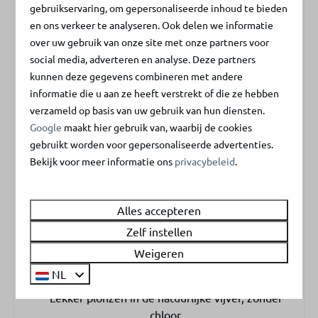
gebruikservaring, om gepersonaliseerde inhoud te bieden
Aanvullende huisregels
en ons verkeer te analyseren. Ook delen we informatie
over uw gebruik van onze site met onze partners voor
- Reserveringen van jongeren en/of groepen kunnen
social media, adverteren en analyse. Deze partners
geweigerd worden - Minimale leeftijd 21 jaar
kunnen deze gegevens combineren met andere
Energielabel:
informatie die u aan ze heeft verstrekt of die ze hebben
Daarom De Klepperstee
verzameld op basis van uw gebruik van hun diensten.
Google
maakt hier gebruik van, waarbij de cookies
gebruikt worden voor gepersonaliseerde advertenties.
Bekijk voor meer informatie ons
privacybeleid
.
Vlak bij het strand en de zee
Op slechts 900 meter van de kust in Ouddorp.
Alles accepteren
Zelf instellen
Weigeren
Natuurlijke zwemvijver
NL
Lekker plonzen in de natuurlijke vijver, zonder
chloor.