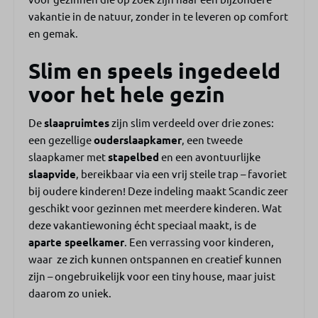
Drinkglazen
vakantie in de natuur, zonder in te leveren op comfort
Bestek
en gemak.
Kookplaat
Koffiemachine (Nespresso)
Slim en speels ingedeeld
Waterkoker
Oven
voor het hele gezin
Koelkast
Diepvries
De
slaapruimtes
zijn slim verdeeld over drie zones:
Vaatwasser
een gezellige
ouderslaapkamer
, een tweede
slaapkamer met
stapelbed
en een avontuurlijke
Slaapkamer
slaapvide
, bereikbaar via een vrij steile trap – favoriet
bij oudere kinderen! Deze indeling maakt Scandic zeer
Kledingkast
geschikt voor gezinnen met meerdere kinderen. Wat
Kledinghangers
deze vakantiewoning écht speciaal maakt, is de
2 slaapkamers
aparte speelkamer
. Een verrassing voor kinderen,
Tweepersoonsbed
waar ze zich kunnen ontspannen en creatief kunnen
Slaapvide
zijn – ongebruikelijk voor een tiny house, maar juist
Stapelbed
daarom zo uniek.