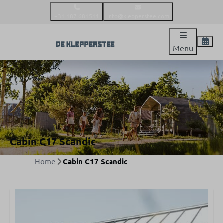
+31 187 681511
info@klepperstee.com
Menu
Cabin C17 Scandic
Home
Cabin C17 Scandic