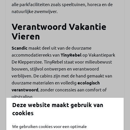
Bistro Skål
alle parkfaciliteiten zoals speeltuinen, horeca en de
Binnenspeeltuin
natuurlijke zwemvijver.
Buitenspeeltuin
Verantwoord Vakantie
Animatie
Fietsverhuur
Vieren
Laadpalen
Sportroute en pumptrack
Scandic
maakt deel uit van de duurzame
accommodatiereeks van
TinyRebel
op Vakantiepark
De Klepperstee. TinyRebel staat voor milieubewust
bouwen, stijlvol ontwerpen en verantwoord
verblijven. De cabins zijn met de hand gemaakt van
duurzame materialen en volledig
ecologisch
verantwoord
, zonder concessies aan comfort of
uitstraling.
Deze website maakt gebruik van
Verblijf je in één van deze vakantiehuisjes op
cookies
Klepperstee, dan kies je bewust voor een tiny house-
ervaring: dat is méér genieten van minder.
We gebruiken cookies voor een optimale