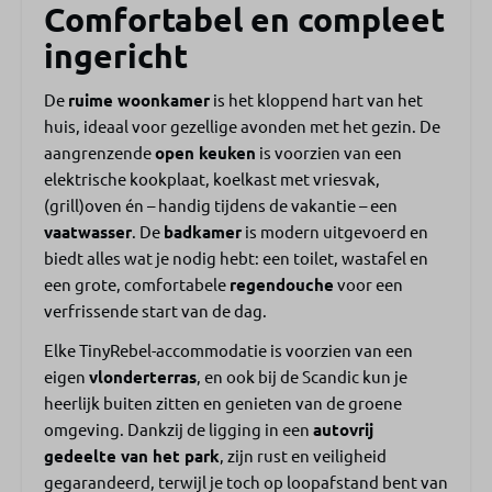
Badkamer
Comfortabel en compleet
ingericht
1 badkamer
Regendouche
De
ruime woonkamer
is het kloppend hart van het
Toilet
huis, ideaal voor gezellige avonden met het gezin. De
aangrenzende
open keuken
is voorzien van een
Terras
elektrische kookplaat, koelkast met vriesvak,
Houten vlonderterras
(grill)oven én – handig tijdens de vakantie – een
Tuinmeubilair
vaatwasser
. De
badkamer
is modern uitgevoerd en
Parasol
biedt alles wat je nodig hebt: een toilet, wastafel en
een grote, comfortabele
regendouche
voor een
Ligging
verfrissende start van de dag.
Elke TinyRebel-accommodatie is voorzien van een
Dichtbij het strand
eigen
vlonderterras
, en ook bij de Scandic kun je
heerlijk buiten zitten en genieten van de groene
Faciliteiten
omgeving. Dankzij de ligging in een
autovrij
Receptie
gedeelte van het park
, zijn rust en veiligheid
Zwemvijver
gegarandeerd, terwijl je toch op loopafstand bent van