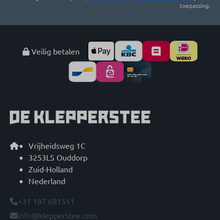
toepassing.
Veilig betalen
Vrijheidsweg 1C
3253LS Ouddorp
Zuid-Holland
Nederland
+31 187 681511
info@klepperstee.com