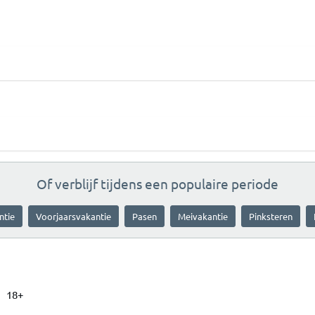
Of verblijf tijdens een populaire periode
ntie
Voorjaarsvakantie
Pasen
Meivakantie
Pinksteren
18+