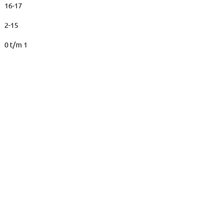
16-17
2-15
0 t/m 1